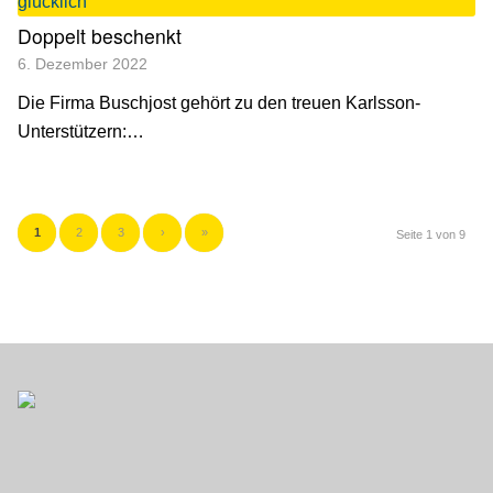
Doppelt beschenkt
6. Dezember 2022
Die Firma Buschjost gehört zu den treuen Karlsson-
Unterstützern:…
1
2
3
›
»
Seite 1 von 9