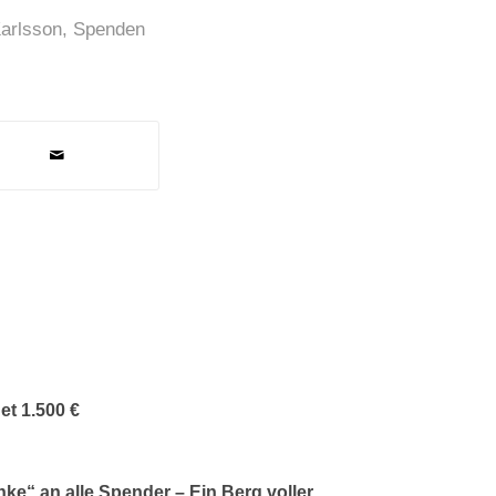
arlsson
,
Spenden
t 1.500 €
ke“ an alle Spender – Ein Berg voller