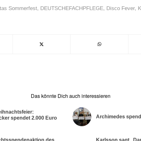
tas Sommerfest
,
DEUTSCHEFACHPFLEGE
,
Disco Fever
,
K
Das könnte Dich auch interessieren
ihnachtsfeier:
Archimedes spende
cker spendet 2.000 Euro
achtsspendenaktion des
Karlsson sagt „Dan