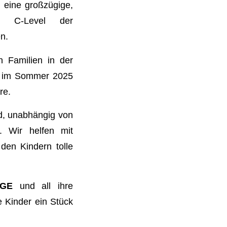
 eine großzügige,
m C-Level der
n.
n Familien in der
it im Sommer 2025
re.
nd, unabhängig von
t. Wir helfen mit
 den Kindern tolle
EGE
und all ihre
 Kinder ein Stück