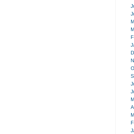
J
J
M
M
F
J
D
N
O
S
J
J
M
A
M
F
J