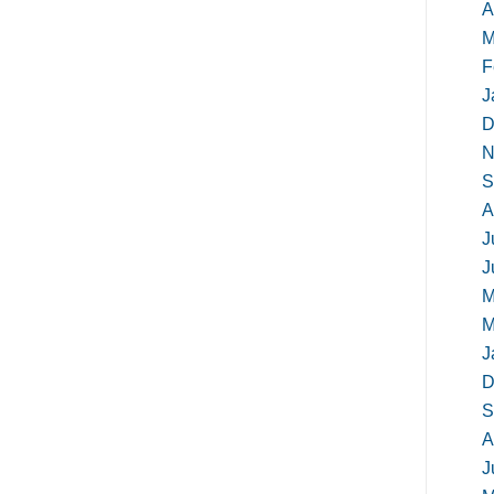
A
M
F
J
D
N
S
A
J
J
M
M
J
D
S
A
J