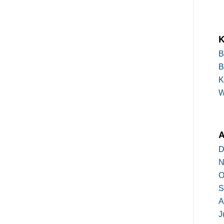
K
B
B
K
A
D
N
O
S
A
J