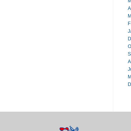
M
A
M
F
J
D
O
S
A
J
M
D