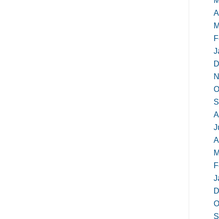
M
A
M
F
J
D
N
O
S
A
J
A
M
F
J
D
O
S