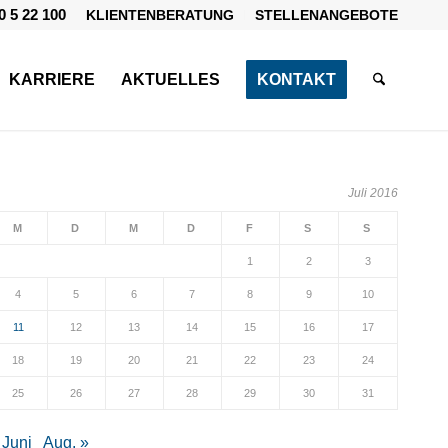
0 5 22 100
KLIENTENBERATUNG
STELLENANGEBOTE
KARRIERE
AKTUELLES
KONTAKT
Juli 2016
M
D
M
D
F
S
S
1
2
3
4
5
6
7
8
9
10
11
12
13
14
15
16
17
18
19
20
21
22
23
24
25
26
27
28
29
30
31
 Juni
Aug. »