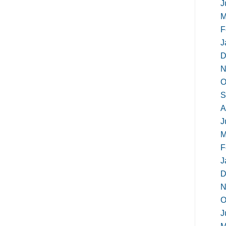
J
M
F
J
D
N
O
S
A
J
M
F
J
D
N
O
J