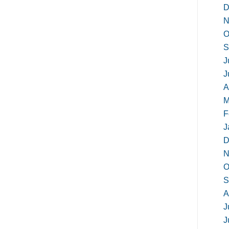
D
N
O
S
J
J
A
M
F
J
D
N
O
S
A
J
J