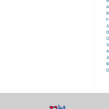
M
A
M
F
J
D
O
S
A
J
M
D