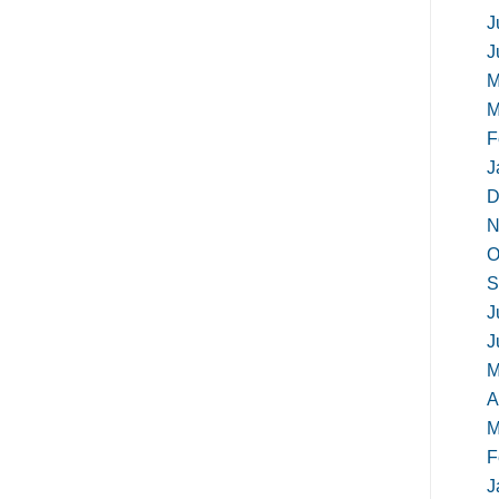
J
J
M
M
F
J
D
N
O
S
J
J
M
A
M
F
J