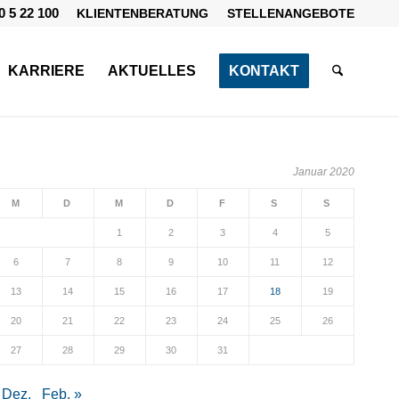
0 5 22 100
KLIENTENBERATUNG
STELLENANGEBOTE
KARRIERE
AKTUELLES
KONTAKT
Januar 2020
M
D
M
D
F
S
S
1
2
3
4
5
6
7
8
9
10
11
12
13
14
15
16
17
18
19
20
21
22
23
24
25
26
27
28
29
30
31
 Dez.
Feb. »