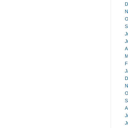
D
N
O
S
J
J
A
M
F
J
D
N
O
S
A
J
J