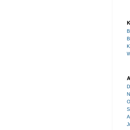
K
B
B
K
A
D
N
O
S
A
J