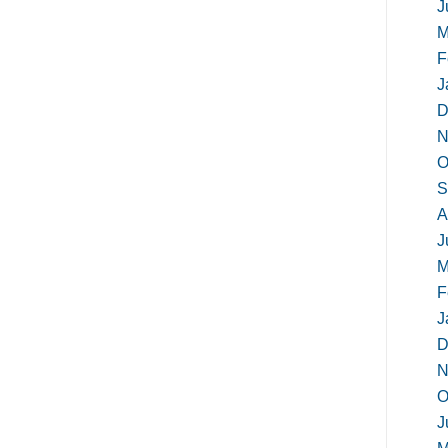
J
M
F
J
D
N
O
S
A
J
M
F
J
D
N
O
J