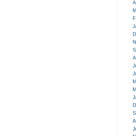
A
M
F
J
D
N
S
A
J
J
M
M
J
D
S
A
J