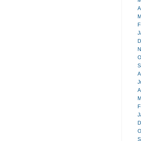
M
A
M
F
J
D
N
O
S
A
J
A
M
F
J
D
O
S