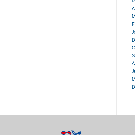
M
A
M
F
J
D
O
S
A
J
M
D