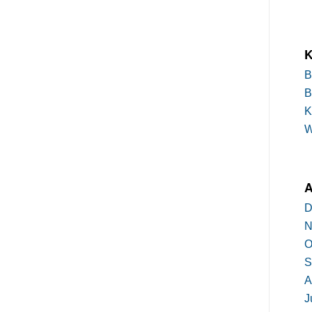
K
B
B
K
A
D
N
O
S
A
J