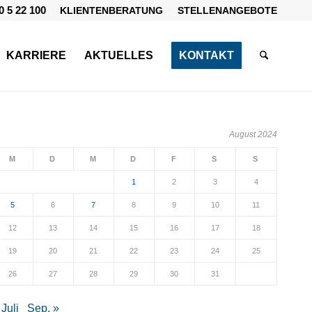
0 5 22 100
KLIENTENBERATUNG
STELLENANGEBOTE
KARRIERE
AKTUELLES
KONTAKT
August 2024
M
D
M
D
F
S
S
1
2
3
4
5
6
7
8
9
10
11
12
13
14
15
16
17
18
19
20
21
22
23
24
25
26
27
28
29
30
31
 Juli
Sep. »