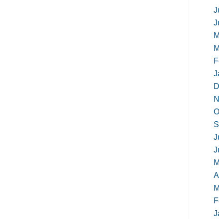
J
J
M
M
F
J
D
N
O
S
J
J
M
A
M
F
J