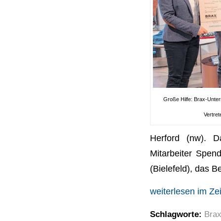
Große Hilfe: Brax-Unte
Vertre
Herford (nw). 
Mitarbeiter Spen
(Bielefeld), das 
weiterlesen im Ze
Schlagworte:
Bra