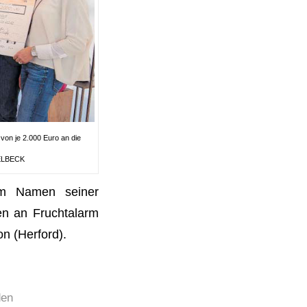
on je 2.000 Euro an die
KELBECK
im Namen seiner
en an Fruchtalarm
n (Herford).
den