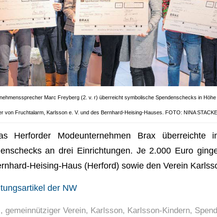
rnehmenssprecher Marc Freyberg (2. v. r) überreicht symbolische Spendenschecks in Höhe v
ter von Fruchtalarm, Karlsson e. V. und des Bernhard-Heising-Hauses. FOTO: NINA STAC
Das Herforder Modeunternehmen Brax überreichte 
denschecks an drei Einrichtungen. Je 2.000 Euro ging
Bernhard-Heising-Haus (Herford) sowie den Verein Karlsso
itungsartikel der NW
x
,
gemeinnütziger Verein
,
Karlsson
,
Karlsson-Kindern
,
Spen